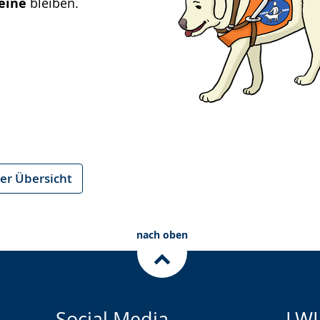
eine
bleiben.
er Übersicht
nach oben
Social Media
LWL