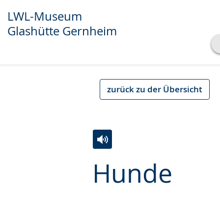
LWL-Museum
Glashütte Gernheim
Transkript anzeigen
Abspielen
Pausieren
zurück zu der Übersicht
Zur
Aktiviere
Ein
Hunde
Leichten
Audio-
Video
Sprache
Unterstützung.
in
wechseln.
Deutscher
Gebärdensprache