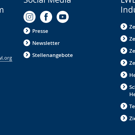
m
Ind
Ze
Presse
Ze
Newsletter
Z
Stellenangebote
l.org
Ze
He
Sc
He
Te
Zi