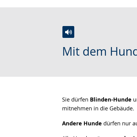
wird
angezeigt.
Zur
Aktiviere
Ein
Mit dem Hun
Leichten
Audio-
Video
Sprache
Unterstützung.
in
wechseln.
Deutscher
Gebärdensprache
wird
angezeigt.
Sie dürfen
Blinden-Hunde
u
mitnehmen in die Gebäude.
Andere Hunde
dürfen nur a