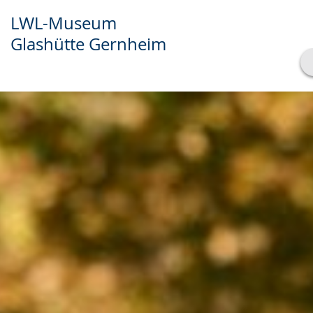
LWL-Museum
Glashütte Gernheim
Transkript anzeigen
Abspielen
Pausieren