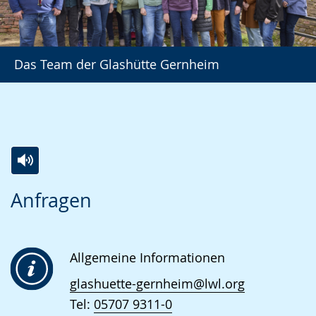
Das Team der Glashütte Gernheim
Zur
Aktiviere
Ein
Anfragen
Leichten
Audio-
Video
Sprache
Unterstützung.
in
wechseln.
Deutscher
Allgemeine Informationen
Gebärdensprache
glashuette-gernheim@lwl.org
wird
Tel:
05707 9311-0
angezeigt.