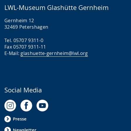
a
-
s
LWL-Museum Glashütte Gernheim
c
U
c
Gernheim 12
h
n
h
32469 Petershagen
e
t
e
w
e
r
Tel. 05707 9311-0
Fax 05707 9311-11
e
r
G
E-Mail:
glashuette-gernheim@lwl.org
c
s
e
h
t
b
s
ü
ä
e
t
r
Social Media
l
z
d
n
u
e
.
n
n
g
s
Presse
.
p
Newsletter