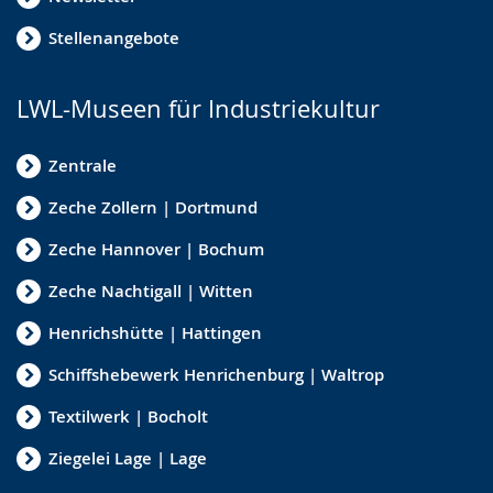
r
Stellenangebote
a
c
h
LWL-Museen für Industriekultur
e
Zentrale
w
i
Zeche Zollern | Dortmund
r
Zeche Hannover | Bochum
d
Zeche Nachtigall | Witten
a
n
Henrichshütte | Hattingen
g
Schiffshebewerk Henrichenburg | Waltrop
e
Textilwerk | Bocholt
z
e
Ziegelei Lage | Lage
i