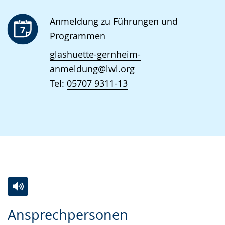
Anmeldung zu Führungen und
Programmen
glashuette-gernheim-
anmeldung@lwl.org
Tel:
05707 9311-13
Zur
Aktiviere
Ein
Ansprechpersonen
Leichten
Audio-
Video