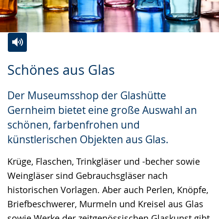
Zur
Aktiviere
Ein
Schönes aus Glas
Leichten
Audio-
Video
Sprache
Unterstützung.
in
Der Museumsshop der Glashütte
wechseln.
Deutscher
Gernheim bietet eine große Auswahl an
Gebärdensprache
schönen, farbenfrohen und
wird
künstlerischen Objekten aus Glas.
angezeigt.
Krüge, Flaschen, Trinkgläser und -becher sowie
Weingläser sind Gebrauchsgläser nach
historischen Vorlagen. Aber auch Perlen, Knöpfe,
Briefbeschwerer, Murmeln und Kreisel aus Glas
sowie Werke der zeitgenössischen Glaskunst gibt