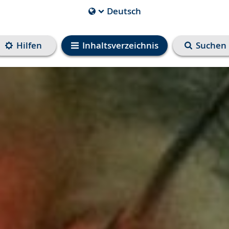
Deutsch
Die
aktuelle
Sprache
Hilfen
Inhaltsverzeichnis
Suchen
ist