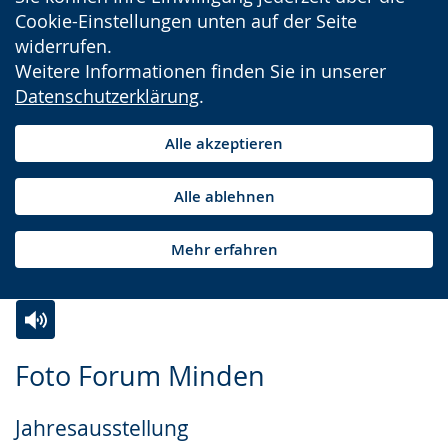
Cookie-Einstellungen unten auf der Seite
widerrufen.
Weitere Informationen finden Sie in unserer
Datenschutzerklärung
.
Alle akzeptieren
Alle ablehnen
Mehr erfahren
Zur
Aktiviere
Ein
Foto Forum Minden
Leichten
Audio-
Video
Sprache
Unterstützung.
in
Jahresausstellung
wechseln.
Deutscher