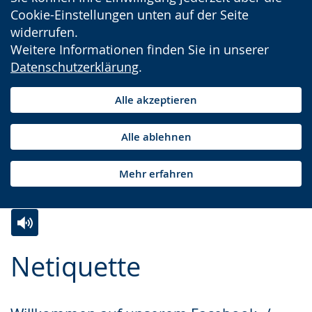
Cookie-Einstellungen unten auf der Seite
widerrufen.
Weitere Informationen finden Sie in unserer
Datenschutzerklärung
.
Alle akzeptieren
Alle ablehnen
Mehr erfahren
Zur
Aktiviere
Ein
Netiquette
Leichten
Audio-
Video
Sprache
Unterstützung.
in
wechseln.
Deutscher