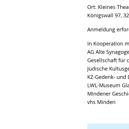
Ort: Kleines The
Königswall 97, 3
Anmeldung erfor
In Kooperation m
AG Alte Synagog
Gesellschaft für
Jüdische Kultus
KZ-Gedenk- und D
LWL-Museum Gla
Mindener Geschi
vhs Minden