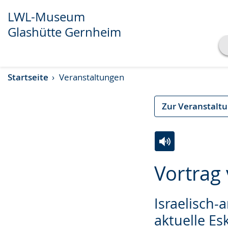
LWL-Museum
Glashütte Gernheim
Transkript anzeigen
Startseite
Veranstaltungen
Abspielen
Pausieren
Zur Veranstalt
Zur
Aktiviere
Ein
Vortrag
Leichten
Audio-
Video
Sprache
Unterstützung.
in
Israelisch-
wechseln.
Deutscher
Gebärdensprach
aktuelle Es