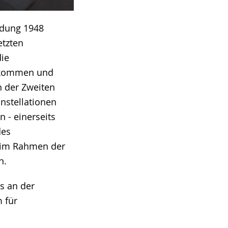
ndung 1948
etzten
die
Abkommen und
n der Zweiten
nstellationen
 - einerseits
des
ie im Rahmen der
n.
us an der
 für