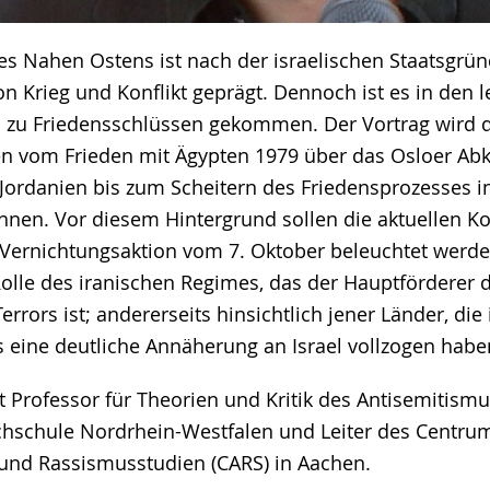
es Nahen Ostens ist nach der israelischen Staatsgrü
n Krieg und Konflikt geprägt. Dennoch ist es in den l
 zu Friedensschlüssen gekommen. Der Vortrag wird 
ien vom Frieden mit Ägypten 1979 über das Osloer 
Jordanien bis zum Scheitern des Friedensprozesses i
chnen. Vor diesem Hintergrund sollen die aktuellen Ko
ernichtungsaktion vom 7. Oktober beleuchtet werden
Rolle des iranischen Regimes, das der Hauptförderer 
Terrors ist; andererseits hinsichtlich jener Länder, d
eine deutliche Annäherung an Israel vollzogen habe
t Professor für Theorien und Kritik des Antisemitism
hschule Nordrhein-Westfalen und Leiter des Centrum
und Rassismusstudien (CARS) in Aachen.