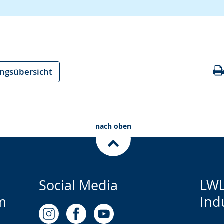
ungsübersicht
nach oben
Social Media
LWL
m
Ind