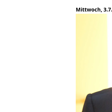
wird
Mittwoch, 3.7
angezeigt.