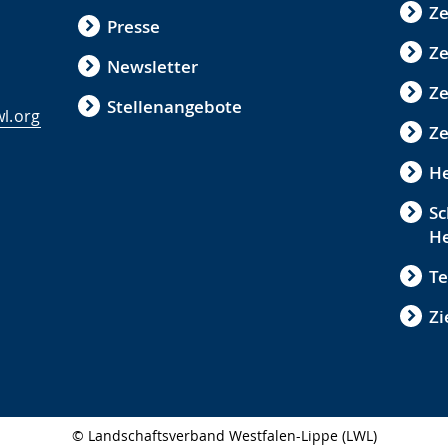
Ze
Presse
Ze
Newsletter
Z
Stellenangebote
l.org
Ze
He
Sc
He
Te
Zi
© Landschaftsverband Westfalen-Lippe (LWL)