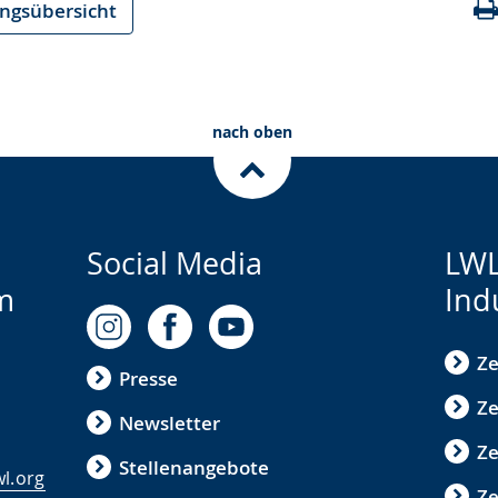
ungsübersicht
nach oben
Social Media
LWL
m
Ind
Ze
Presse
Ze
Newsletter
Z
Stellenangebote
l.org
Ze