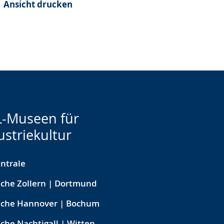
Ansicht drucken
-Museen für
ustriekultur
ntrale
che Zollern | Dortmund
eche Hannover | Bochum
che Nachtigall | Witten