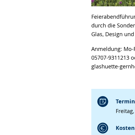
Feierabendführu
durch die Sondera
Glas, Design und
Anmeldung: Mo-Fr
05707-9311213 od
glashuette-gern
Termin
Freitag,
Kosten 