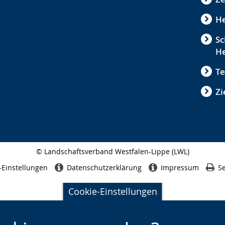
He
Sc
He
Te
Zi
© Landschaftsverband Westfalen-Lippe (LWL)
Seitenabschluss
-Einstellungen
Datenschutzerklärung
Impressum
Se
Cookie-Einstellungen