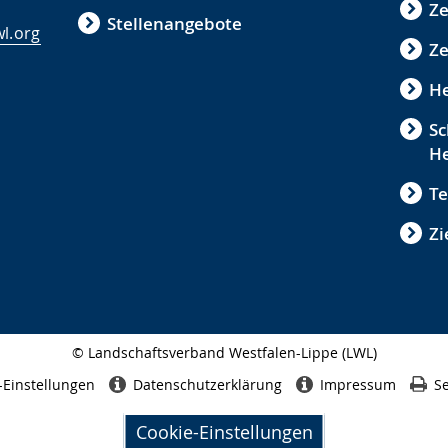
Z
Stellenangebote
l.org
Ze
He
Sc
He
Te
Zi
© Landschaftsverband Westfalen-Lippe (LWL)
Seitenabschluss
-Einstellungen
Datenschutzerklärung
Impressum
Se
Cookie-Einstellungen