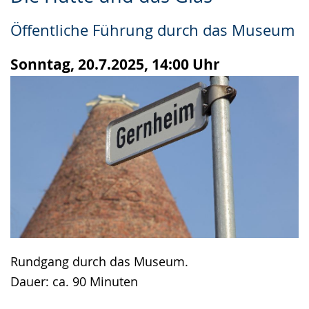
Leichten
Audio-
Video
Sprache
Unterstützung.
in
Öffentliche Führung durch das Museum
wechseln.
Deutscher
Gebärdensprache
Sonntag, 20.7.2025, 14:00 Uhr
wird
angezeigt.
Rundgang durch das Museum.
Dauer: ca. 90 Minuten