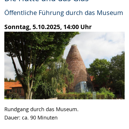
Leichten
Audio-
Video
Sprache
Unterstützung.
in
Öffentliche Führung durch das Museum
wechseln.
Deutscher
Gebärdensprache
Sonntag, 5.10.2025, 14:00 Uhr
wird
angezeigt.
Rundgang durch das Museum.
Dauer: ca. 90 Minuten