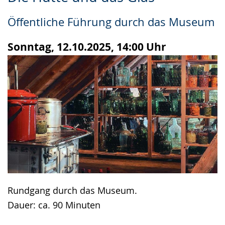
Leichten
Audio-
Video
Sprache
Unterstützung.
in
Öffentliche Führung durch das Museum
wechseln.
Deutscher
Gebärdensprache
Sonntag, 12.10.2025, 14:00 Uhr
wird
angezeigt.
Rundgang durch das Museum.
Dauer: ca. 90 Minuten