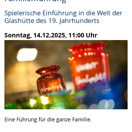
Leichten
Audio-
Video
Sprache
Unterstützung.
in
Spielerische Einführung in die Welt der
wechseln.
Deutscher
Glashütte des 19. Jahrhunderts
Gebärdensprache
wird
Sonntag, 14.12.2025, 11:00 Uhr
angezeigt.
Eine Führung für die ganze Familie.