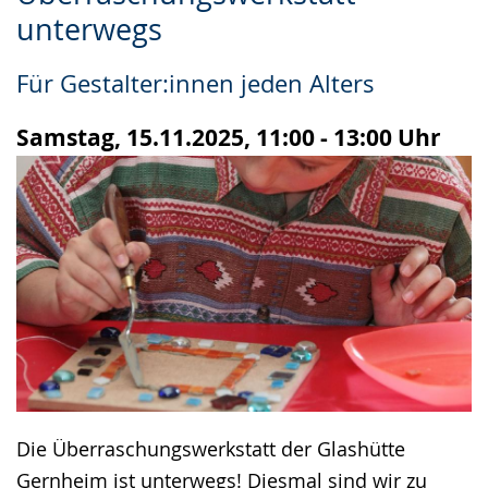
Leichten
Audio-
Video
unterwegs
Sprache
Unterstützung.
in
wechseln.
Deutscher
Für Gestalter:innen jeden Alters
Gebärdensprache
wird
Samstag, 15.11.2025, 11:00 - 13:00 Uhr
angezeigt.
Die Überraschungswerkstatt der Glashütte
Gernheim ist unterwegs! Diesmal sind wir zu