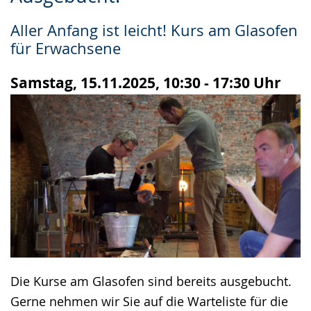
Leichten
Audio-
Video
Sprache
Unterstützung.
in
Aller Anfang ist leicht! Kurs am Glasofen
wechseln.
Deutscher
für Erwachsene
Gebärdensprache
wird
Samstag, 15.11.2025, 10:30 - 17:30 Uhr
angezeigt.
Die Kurse am Glasofen sind bereits ausgebucht.
Gerne nehmen wir Sie auf die Warteliste für die