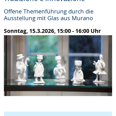
Leichten
Audio-
Video
Sprache
Unterstützung.
in
Offene Themenführung durch die
wechseln.
Deutscher
Ausstellung mit Glas aus Murano
Gebärdensprache
wird
Sonntag, 15.3.2026, 15:00 - 16:00 Uhr
angezeigt.