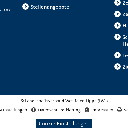
Z
Stellenangebote
l.org
Ze
He
Sc
He
Te
Zi
© Landschaftsverband Westfalen-Lippe (LWL)
Seitenabschluss
-Einstellungen
Datenschutzerklärung
Impressum
Se
Cookie-Einstellungen