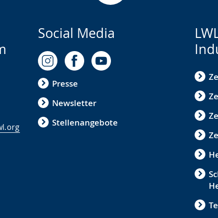
Social Media
LWL
m
Ind
Ze
Presse
Ze
Newsletter
Z
Stellenangebote
l.org
Ze
He
Sc
He
Te