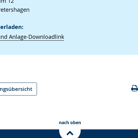
im 12
Petershagen
erladen:
und Anlage-Downloadlink
ungsübersicht
nach oben