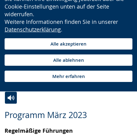
Cookie-Einstellungen unten auf der Seite
widerrufen.
Weitere Informationen finden Sie in unserer
Datenschutzerklärung
.
Alle akzeptieren
Alle ablehnen
Mehr erfahren
Zur
Aktiviere
Ein
Programm März 2023
Leichten
Audio-
Video
Sprache
Unterstützung.
in
Regelmäßige Führungen
wechseln.
Deutscher